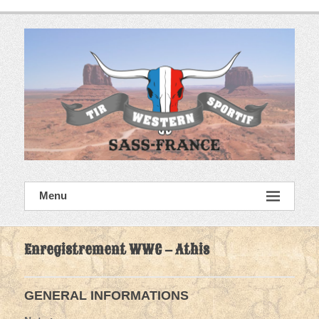
Skip
to
content
SASS France
Menu
Tir Western Sportif
Enregistrement WWC – Athis
GENERAL INFORMATIONS